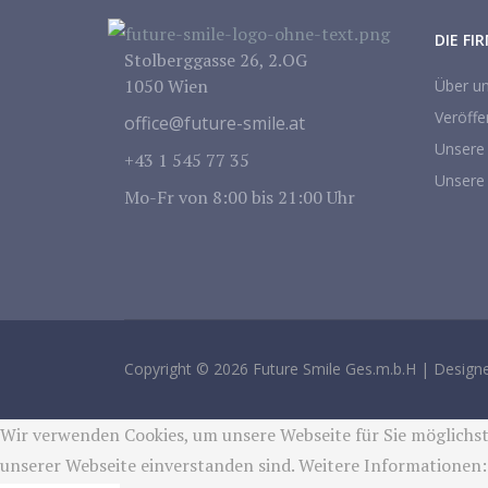
DIE FI
Stolberggasse 26, 2.OG
1050 Wien
Über u
Veröffe
office@future-smile.at
Unsere
+43 1 545 77 35
Unsere
Mo-Fr von 8:00 bis 21:00 Uhr
Copyright © 2026 Future Smile Ges.m.b.H | Design
Wir verwenden Cookies, um unsere Webseite für Sie möglichst
unserer Webseite einverstanden sind. Weitere Informationen