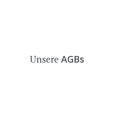
01 / 545 77 35
DIE FIRMA
LEISTUNGEN
Q-LINE
SERV
AGBs
Unsere