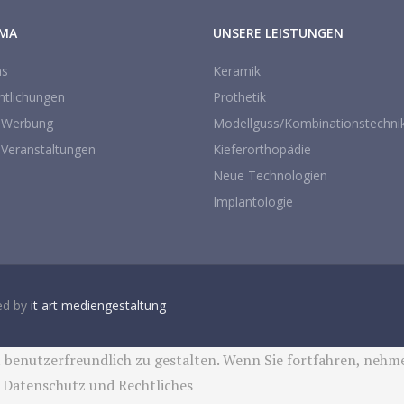
RMA
UNSERE LEISTUNGEN
ns
Keramik
ntlichungen
Prothetik
 Werbung
Modellguss/Kombinationstechni
 Veranstaltungen
Kieferorthopädie
Neue Technologien
Implantologie
ed by
it art mediengestaltung
 benutzerfreundlich zu gestalten. Wenn Sie fortfahren, nehme
:
Datenschutz und Rechtliches