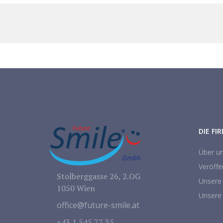
DIE FI
Über u
Veröffe
Stolberggasse 26, 2.OG
Unsere
1050 Wien
Unsere
office@future-smile.at
+43 1 545 77 35