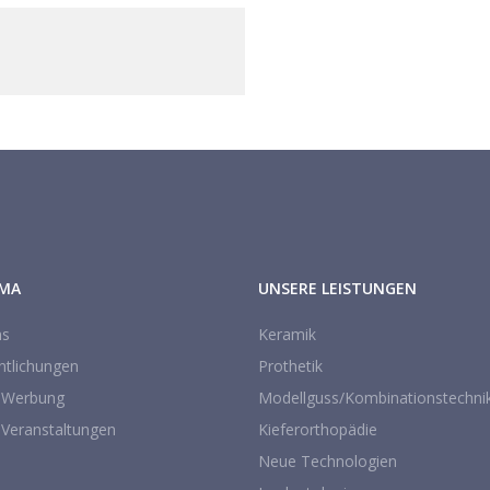
RMA
UNSERE LEISTUNGEN
ns
Keramik
ntlichungen
Prothetik
 Werbung
Modellguss/Kombinationstechni
 Veranstaltungen
Kieferorthopädie
Neue Technologien