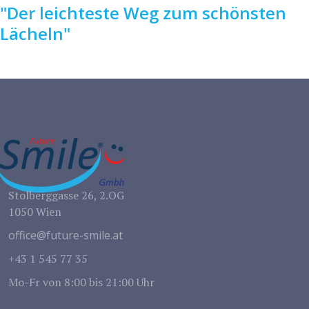
"Der leichteste Weg zum schönsten
Lächeln"
Stolberggasse 26, 2.OG
1050 Wien
office@future-smile.at
+43 1 545 77 35
Mo-Fr von 8:00 bis 21:00 Uhr