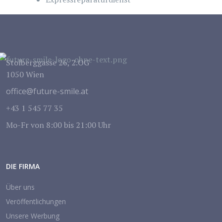
Stolberggasse 26, 2.OG
1050 Wien
office@future-smile.at
+43 1 545 77 35
Mo-Fr von 8:00 bis 21:00 Uhr
DIE FIRMA
Über uns
Veröffentlichungen
Unsere Werbung