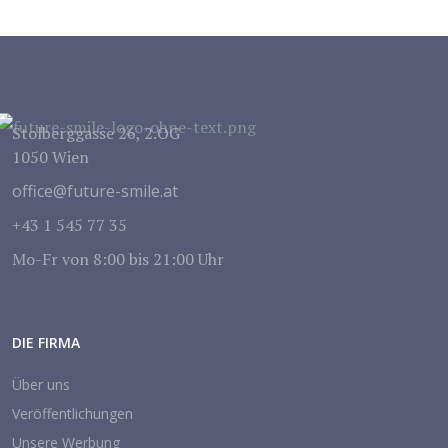
Stolberggasse 26, 2.OG
1050 Wien
office@future-smile.at
+43 1 545 77 35
Mo-Fr von 8:00 bis 21:00 Uhr
DIE FIRMA
Über uns
Veröffentlichungen
Unsere Werbung